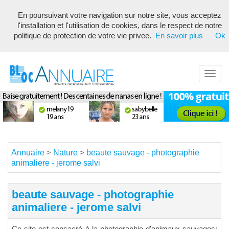
En poursuivant votre navigation sur notre site, vous acceptez
Annuaire référencement pour les webmasters, optimisé seo avec
l'installation et l'utilisation de cookies, dans le respect de notre
description unique de votre fiche pour proposer du contenu pertinent
politique de protection de votre vie privee.
En savoir plus
Ok
pour les moteurs de recherche ! Optimiser vos fiches
Toggl
navig
Annuaire
Nature
beaute sauvage - photographie
>
>
animaliere - jerome salvi
beaute sauvage - photographie
animaliere - jerome salvi