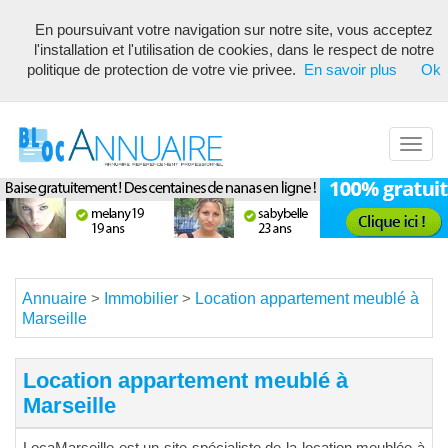
En poursuivant votre navigation sur notre site, vous acceptez
Annuaire référencement pour les webmasters, optimisé seo avec
l'installation et l'utilisation de cookies, dans le respect de notre
description unique de votre fiche pour proposer du contenu pertinent
politique de protection de votre vie privee.
En savoir plus
Ok
pour les moteurs de recherche ! Optimiser vos fiches
Toggl
navig
Annuaire
Immobilier
Location appartement meublé à
>
>
Marseille
Location appartement meublé à
Marseille