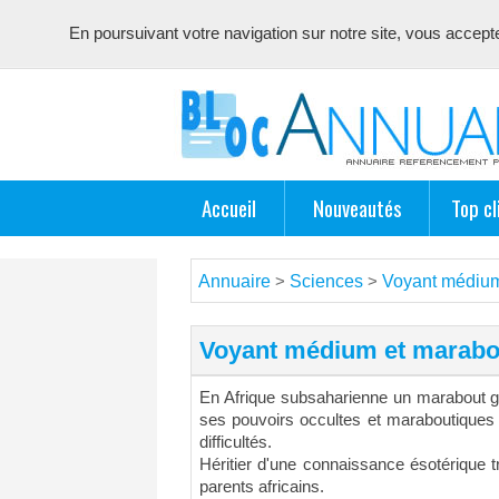
En poursuivant votre navigation sur notre site, vous acceptez 
Annuaire référencement pour les webmasters, optimisé seo 
Accueil
Nouveautés
Top cl
Annuaire
Sciences
Voyant médium 
>
>
Voyant médium et marabou
En Afrique subsaharienne un marabout gu
ses pouvoirs occultes et maraboutiques
difficultés.
Héritier d'une connaissance ésotérique t
parents africains.