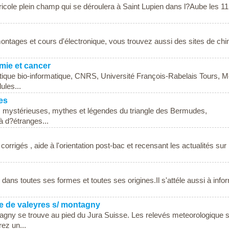
ole plein champ qui se déroulera à Saint Lupien dans l?Aube les 11
ontages et cours d'électronique, vous trouvez aussi des sites de chi
mie et cancer
tique bio-informatique, CNRS, Université François-Rabelais Tours, 
ules...
es
us mystérieuses, mythes et légendes du triangle des Bermudes,
 d?étranges...
orrigés , aide à l'orientation post-bac et recensant les actualités sur 
 dans toutes ses formes et toutes ses origines.Il s'attéle aussi à info
ue de valeyres s/ montagny
agny se trouve au pied du Jura Suisse. Les relevés meteorologique 
ez un...