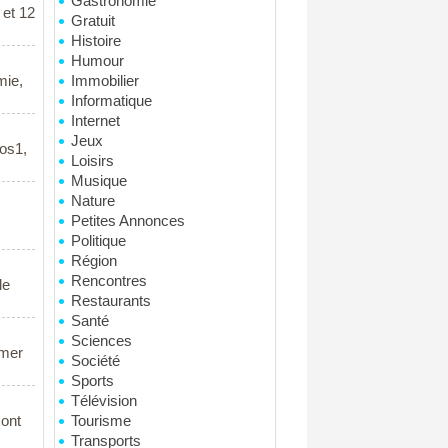
Gastronomie
 et 12
Gratuit
Histoire
Humour
mie,
Immobilier
Informatique
Internet
Jeux
Mos1,
Loisirs
Musique
Nature
Petites Annonces
Politique
Région
Rencontres
le
Restaurants
Santé
Sciences
rmer
Société
Sports
Télévision
sont
Tourisme
Transports