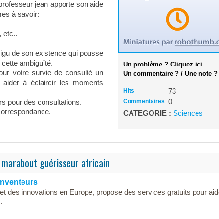
 professeur jean apporte son aide
es à savoir:
 etc..
gu de son existence qui pousse
 cette ambiguïté.
Un problème ? Cliquez ici
pour votre survie de consulté un
Un commentaire ? / Une note ?
 aider à éclaircir les moments
Hits
73
Commentaires
0
rs pour des consultations.
 correspondance.
CATEGORIE :
Sciences
 marabout guérisseur africain
 inventeurs
 et des innovations en Europe, propose des services gratuits pour aid
.