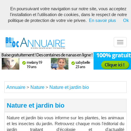
En poursuivant votre navigation sur notre site, vous acceptez
Annuaire référencement pour les webmasters, optimisé seo avec
l'installation et l'utilisation de cookies, dans le respect de notre
description unique de votre fiche pour proposer du contenu pertinent
politique de protection de votre vie privee.
En savoir plus
Ok
pour les moteurs de recherche ! Optimiser vos fiches
Toggl
navig
Annuaire
Nature
Nature et jardin bio
>
>
Nature et jardin bio
Nature et jardin bio vous informe sur les plantes, les animaux
et les insectes du jardin. Retrouvez chaque mois l'éditorial du
jardin traitant d'écologie et d'actualité