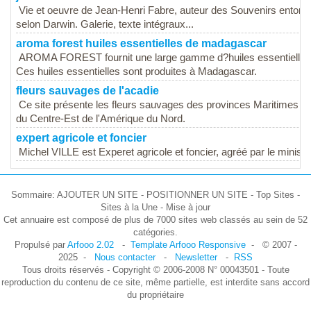
Vie et oeuvre de Jean-Henri Fabre, auteur des Souvenirs entom
selon Darwin. Galerie, texte intégraux...
aroma forest huiles essentielles de madagascar
AROMA FOREST fournit une large gamme d?huiles essentielles
Ces huiles essentielles sont produites à Madagascar.
fleurs sauvages de l'acadie
Ce site présente les fleurs sauvages des provinces Maritimes du
du Centre-Est de l'Amérique du Nord.
expert agricole et foncier
Michel VILLE est Experet agricole et foncier, agréé par le ministè
Sommaire: AJOUTER UN SITE - POSITIONNER UN SITE - Top Sites -
Sites à la Une - Mise à jour
Cet annuaire est composé de plus de 7000 sites web classés au sein de 52
catégories.
Propulsé par
Arfooo 2.02
-
Template Arfooo Responsive
- © 2007 -
2025 -
Nous contacter
-
Newsletter
-
RSS
Tous droits réservés - Copyright © 2006-2008 N° 00043501 - Toute
reproduction du contenu de ce site, même partielle, est interdite sans accord
du propriétaire