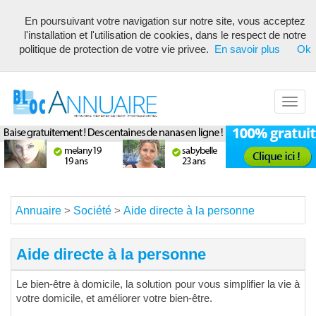
En poursuivant votre navigation sur notre site, vous acceptez
Annuaire référencement pour les webmasters, optimisé seo avec
l'installation et l'utilisation de cookies, dans le respect de notre
description unique de votre fiche pour proposer du contenu pertinent
politique de protection de votre vie privee.
En savoir plus
Ok
pour les moteurs de recherche ! Optimiser vos fiches
Toggl
navig
Annuaire
Société
Aide directe à la personne
>
>
Aide directe à la personne
Le bien-être à domicile, la solution pour vous simplifier la vie à
votre domicile, et améliorer votre bien-être.