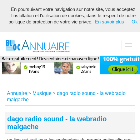
En poursuivant votre navigation sur notre site, vous acceptez
Annuaire référencement pour les webmasters, optimisé seo avec
l'installation et l'utilisation de cookies, dans le respect de notre
description unique de votre fiche pour proposer du contenu pertinent
politique de protection de votre vie privee.
En savoir plus
Ok
pour les moteurs de recherche ! Optimiser vos fiches
Toggl
navig
Annuaire
Musique
dago radio sound - la webradio
>
>
malgache
dago radio sound - la webradio
malgache