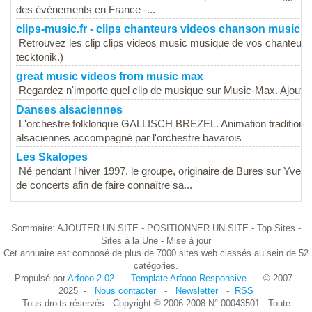
des évènements en France -...
clips-music.fr - clips chanteurs videos chanson music cli
Retrouvez les clip clips videos music musique de vos chanteurs
tecktonik.)
great music videos from music max
Regardez n'importe quel clip de musique sur Music-Max. Ajoutez 
Danses alsaciennes
L'orchestre folklorique GALLISCH BREZEL. Animation traditionnel
alsaciennes accompagné par l'orchestre bavarois
Les Skalopes
Né pendant l'hiver 1997, le groupe, originaire de Bures sur Yvet
de concerts afin de faire connaïtre sa...
Sommaire: AJOUTER UN SITE - POSITIONNER UN SITE - Top Sites -
Sites à la Une - Mise à jour
Cet annuaire est composé de plus de 7000 sites web classés au sein de 52
catégories.
Propulsé par
Arfooo 2.02
-
Template Arfooo Responsive
- © 2007 -
2025 -
Nous contacter
-
Newsletter
-
RSS
Tous droits réservés - Copyright © 2006-2008 N° 00043501 - Toute