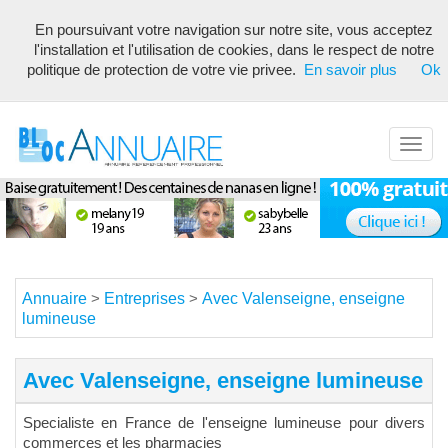
En poursuivant votre navigation sur notre site, vous acceptez
Annuaire référencement pour les webmasters, optimisé seo avec
l'installation et l'utilisation de cookies, dans le respect de notre
description unique de votre fiche pour proposer du contenu pertinent
politique de protection de votre vie privee.
En savoir plus
Ok
pour les moteurs de recherche ! Optimiser vos fiches
Toggl
navig
Annuaire
Entreprises
Avec Valenseigne, enseigne
>
>
lumineuse
Avec Valenseigne, enseigne lumineuse
Specialiste en France de l'enseigne lumineuse pour divers
commerces et les pharmacies