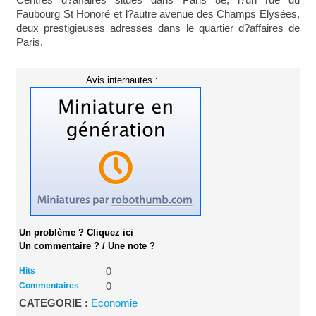
Centres d?affaires situés dans Paris 8e, l?un rue du
Faubourg St Honoré et l?autre avenue des Champs Elysées,
deux prestigieuses adresses dans le quartier d?affaires de
Paris.
Avis internautes :
Un problème ? Cliquez ici
Un commentaire ? / Une note ?
Hits
0
Commentaires
0
CATEGORIE :
Economie