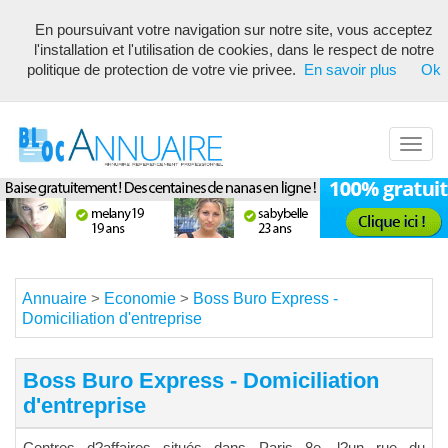
En poursuivant votre navigation sur notre site, vous acceptez
Annuaire référencement pour les webmasters, optimisé seo avec
l'installation et l'utilisation de cookies, dans le respect de notre
description unique de votre fiche pour proposer du contenu pertinent
politique de protection de votre vie privee.
En savoir plus
Ok
pour les moteurs de recherche ! Optimiser vos fiches
Toggl
navig
Annuaire
Economie
Boss Buro Express -
>
>
Domiciliation d'entreprise
Boss Buro Express - Domiciliation
d'entreprise